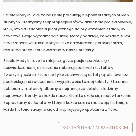
Studio Mody In Love zajmuje się produkcją niepowtarzalnych sukien
ślubnych. Kreatywny zespół specjalistów w dziedzinie projektowania,
kroju, szycia i zdobienia plastycznego dołoży wszelkich starań, by
stworzyć Twoją wymarzoną suknię. Mamy nadzieję, że każda z sukni
stworzonych w Studio Mody In Love odzwierciedli perfekcjonizm,
misterną pracę i serce włożone w nasze projekty.
Studio Mody In Love to miejsce, gdzie pasja spotyka się z
doświadczeniem, a marzenia nabierają realnych kształtów.
Tworzymy suknie, które nie tylko zachwycają estetyką, ale również
podkreślają indywidualność i wyjątkowość każdej kobiety. Starannie
dobieramy materiały, dbamy o najmniejsze detale i śledzimy
najnowsze trendy, by każda nasza klientka czuła się niepowtarzalnie.
Zapraszamy do świata, w którym każda suknia ma swoją historię, a
każda historia zaczyna się od inspirującego spotkania z Tobą.
ZOSTAŃ NASZYM PARTNEREM