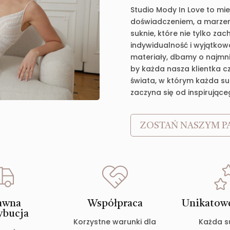
Studio Mody In Love to mie
doświadczeniem, a marzen
suknie, które nie tylko za
indywidualność i wyjątkow
materiały, dbamy o najmnie
by każda nasza klientka c
świata, w którym każda suk
zaczyna się od inspirujące
ZOSTAŃ NASZYM P
awna
Współpraca
Unikatowe
ybucja
Korzystne warunki dla
Każda s