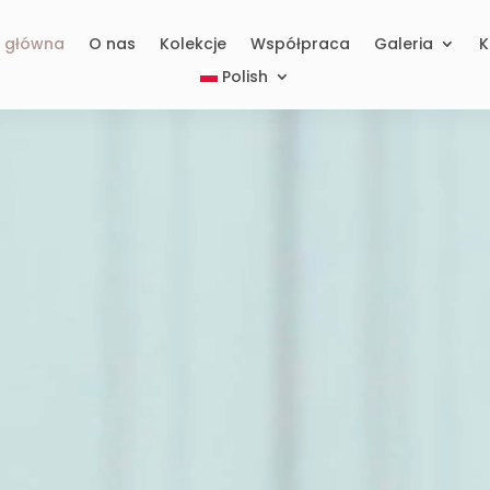
a główna
O nas
Kolekcje
Współpraca
Galeria
K
Polish