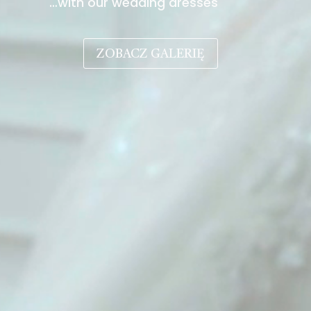
…with our wedding dresses
ZOBACZ GALERIĘ