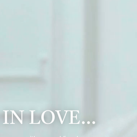
 IN LOVE…