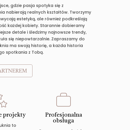
jsce, gdzie pasja spotyka się z
ia nabierają realnych kształtów. Tworzymy
chwycają estetyką, ale również podkreślają
ość każdej kobiety. Starannie dobieramy
jsze detale i śledzimy najnowsze trendy,
zuła się niepowtarzalnie. Zapraszamy do
nia ma swoją historię, a każda historia
go spotkania z Tobą.
ARTNEREM
 projekty
Profesjonalna
obsługa
uknia to