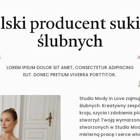
lski producent suk
ślubnych
LOREM IPSUM DOLOR SIT AMET, CONSECTETUR ADIPISCING
ELIT. DONEC PRETIUM VIVERRA PORTTITOR.
Studio Mody In Love zajmu
ślubnych. Kreatywny zespół
kroju, szycia i zdobienia 
stworzyć Twoją wymarzoną 
stworzonych w Studio Mody
misterną pracę i serce wł