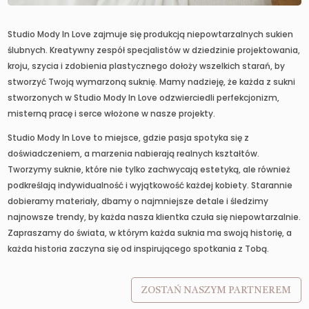
Studio Mody In Love zajmuje się produkcją niepowtarzalnych sukien
ślubnych. Kreatywny zespół specjalistów w dziedzinie projektowania,
kroju, szycia i zdobienia plastycznego dołoży wszelkich starań, by
stworzyć Twoją wymarzoną suknię. Mamy nadzieję, że każda z sukni
stworzonych w Studio Mody In Love odzwierciedli perfekcjonizm,
misterną pracę i serce włożone w nasze projekty.
Studio Mody In Love to miejsce, gdzie pasja spotyka się z
doświadczeniem, a marzenia nabierają realnych kształtów.
Tworzymy suknie, które nie tylko zachwycają estetyką, ale również
podkreślają indywidualność i wyjątkowość każdej kobiety. Starannie
dobieramy materiały, dbamy o najmniejsze detale i śledzimy
najnowsze trendy, by każda nasza klientka czuła się niepowtarzalnie.
Zapraszamy do świata, w którym każda suknia ma swoją historię, a
każda historia zaczyna się od inspirującego spotkania z Tobą.
ZOSTAŃ NASZYM PARTNEREM