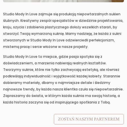
Studio Mody In Love zajmuje się produkcją niepowtarzalnych sukien
ślubnych. Kreatywny zespół specjalistów w dziedzinie projektowania,
kroju, szycia i zdobienia plastycznego dołoży wszelkich starań, by
stworzyć Twoją wymarzoną suknię. Mamy nadzieję, że każda z sukni
stworzonych w Studio Mody In Love odzwierciedli perfekcjonizm,
misterną pracę i serce włożone w nasze projekty.
Studio Mody In Love to miejsce, gdzie pasja spotyka się z
doświadczeniem, a marzenia nabierają realnych kształtów.
Tworzymy suknie, które nie tylko zachwycają estetyką, ale również
podkreślają indywidualność i wyjątkowość każdej kobiety. Starannie
dobieramy materiały, dbamy o najmniejsze detale i śledzimy
najnowsze trendy, by każda nasza klientka czuła się niepowtarzalnie.
Zapraszamy do świata, w którym każda suknia ma swoją historię, a
każda historia zaczyna się od inspirującego spotkania z Tobą.
ZOSTAŃ NASZYM PARTNEREM