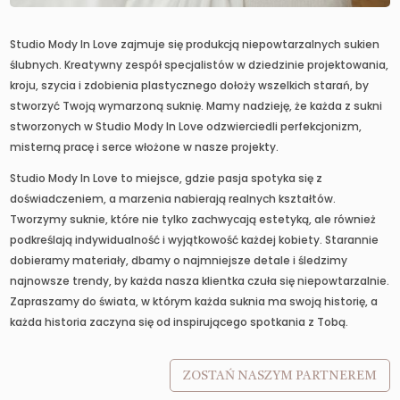
Studio Mody In Love zajmuje się produkcją niepowtarzalnych sukien
ślubnych. Kreatywny zespół specjalistów w dziedzinie projektowania,
kroju, szycia i zdobienia plastycznego dołoży wszelkich starań, by
stworzyć Twoją wymarzoną suknię. Mamy nadzieję, że każda z sukni
stworzonych w Studio Mody In Love odzwierciedli perfekcjonizm,
misterną pracę i serce włożone w nasze projekty.
Studio Mody In Love to miejsce, gdzie pasja spotyka się z
doświadczeniem, a marzenia nabierają realnych kształtów.
Tworzymy suknie, które nie tylko zachwycają estetyką, ale również
podkreślają indywidualność i wyjątkowość każdej kobiety. Starannie
dobieramy materiały, dbamy o najmniejsze detale i śledzimy
najnowsze trendy, by każda nasza klientka czuła się niepowtarzalnie.
Zapraszamy do świata, w którym każda suknia ma swoją historię, a
każda historia zaczyna się od inspirującego spotkania z Tobą.
ZOSTAŃ NASZYM PARTNEREM