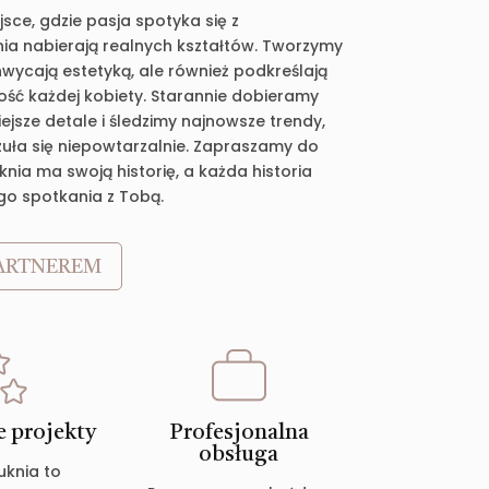
jsce, gdzie pasja spotyka się z
ia nabierają realnych kształtów. Tworzymy
chwycają estetyką, ale również podkreślają
ość każdej kobiety. Starannie dobieramy
jsze detale i śledzimy najnowsze trendy,
zuła się niepowtarzalnie. Zapraszamy do
nia ma swoją historię, a każda historia
go spotkania z Tobą.
ARTNEREM
 projekty
Profesjonalna
obsługa
uknia to