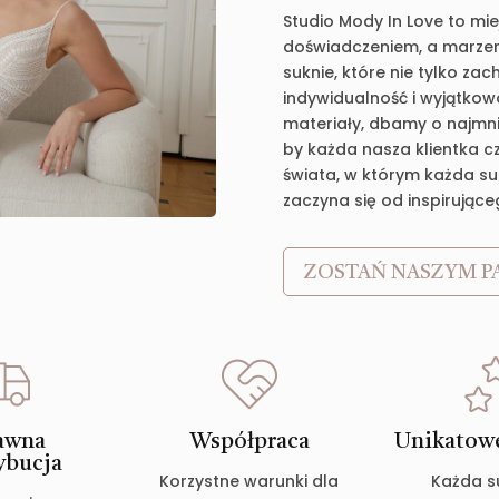
Studio Mody In Love to mie
doświadczeniem, a marzen
suknie, które nie tylko za
indywidualność i wyjątkow
materiały, dbamy o najmnie
by każda nasza klientka c
świata, w którym każda suk
zaczyna się od inspirujące
ZOSTAŃ NASZYM P
awna
Współpraca
Unikatowe
ybucja
Korzystne warunki dla
Każda s