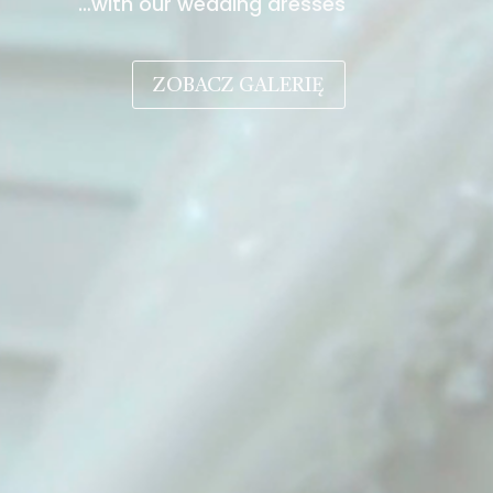
…with our wedding dresses
ZOBACZ GALERIĘ