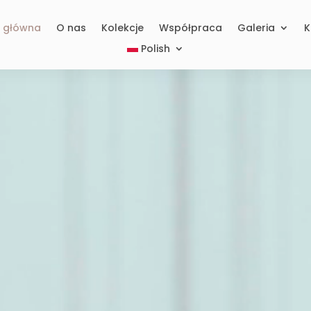
a główna
O nas
Kolekcje
Współpraca
Galeria
K
Polish