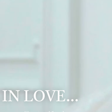
 IN LOVE…