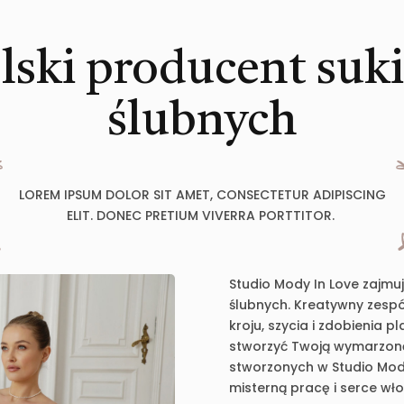
lski producent suk
ślubnych
LOREM IPSUM DOLOR SIT AMET, CONSECTETUR ADIPISCING
ELIT. DONEC PRETIUM VIVERRA PORTTITOR.
Studio Mody In Love zajmu
ślubnych. Kreatywny zespół
kroju, szycia i zdobienia 
stworzyć Twoją wymarzoną 
stworzonych w Studio Mody
misterną pracę i serce wł