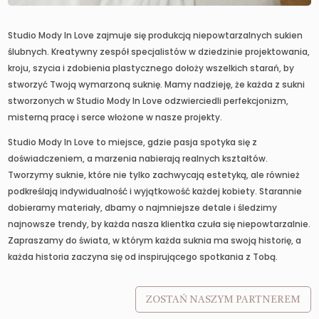
Studio Mody In Love zajmuje się produkcją niepowtarzalnych sukien
ślubnych. Kreatywny zespół specjalistów w dziedzinie projektowania,
kroju, szycia i zdobienia plastycznego dołoży wszelkich starań, by
stworzyć Twoją wymarzoną suknię. Mamy nadzieję, że każda z sukni
stworzonych w Studio Mody In Love odzwierciedli perfekcjonizm,
misterną pracę i serce włożone w nasze projekty.
Studio Mody In Love to miejsce, gdzie pasja spotyka się z
doświadczeniem, a marzenia nabierają realnych kształtów.
Tworzymy suknie, które nie tylko zachwycają estetyką, ale również
podkreślają indywidualność i wyjątkowość każdej kobiety. Starannie
dobieramy materiały, dbamy o najmniejsze detale i śledzimy
najnowsze trendy, by każda nasza klientka czuła się niepowtarzalnie.
Zapraszamy do świata, w którym każda suknia ma swoją historię, a
każda historia zaczyna się od inspirującego spotkania z Tobą.
ZOSTAŃ NASZYM PARTNEREM