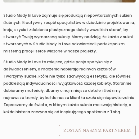
Studio Mody In Love zajmuje się produkcją niepowtarzalnych sukien
ślubnych. Kreatywny zespół specjalistów w dziedzinie projektowania,
kroju, szycia i zdobienia plastycznego dołoży wszelkich starań, by
stworzyć Twoją wymarzoną suknię. Mamy nadzieję, że każda z sukni
stworzonych w Studio Mody In Love odzwierciedli perfekcjonizm,
misterną pracę i serce włożone w nasze projekty.
Studio Mody In Love to miejsce, gdzie pasja spotyka się z
doświadczeniem, a marzenia nabierają realnych kształtów.
Tworzymy suknie, które nie tylko zachwycają estetyką, ale również
podkreślają indywidualność i wyjątkowość każdej kobiety. Starannie
dobieramy materiały, dbamy o najmniejsze detale i śledzimy
najnowsze trendy, by każda nasza klientka czuła się niepowtarzalnie.
Zapraszamy do świata, w którym każda suknia ma swoją historię, a
każda historia zaczyna się od inspirującego spotkania z Tobą.
ZOSTAŃ NASZYM PARTNEREM