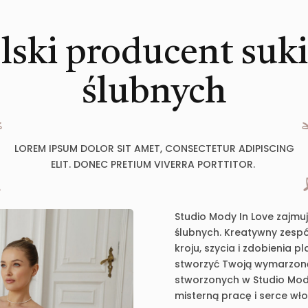
lski producent suk
ślubnych
LOREM IPSUM DOLOR SIT AMET, CONSECTETUR ADIPISCING
ELIT. DONEC PRETIUM VIVERRA PORTTITOR.
Studio Mody In Love zajmu
ślubnych. Kreatywny zespół
kroju, szycia i zdobienia 
stworzyć Twoją wymarzoną 
stworzonych w Studio Mody
misterną pracę i serce wł