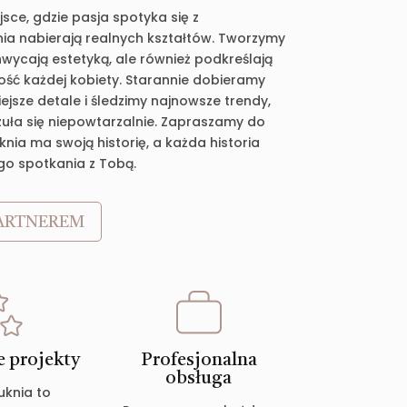
jsce, gdzie pasja spotyka się z
ia nabierają realnych kształtów. Tworzymy
chwycają estetyką, ale również podkreślają
ość każdej kobiety. Starannie dobieramy
jsze detale i śledzimy najnowsze trendy,
zuła się niepowtarzalnie. Zapraszamy do
nia ma swoją historię, a każda historia
go spotkania z Tobą.
ARTNEREM
 projekty
Profesjonalna
obsługa
uknia to