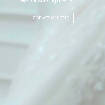
…with our wedding dresses
ZOBACZ GALERIĘ