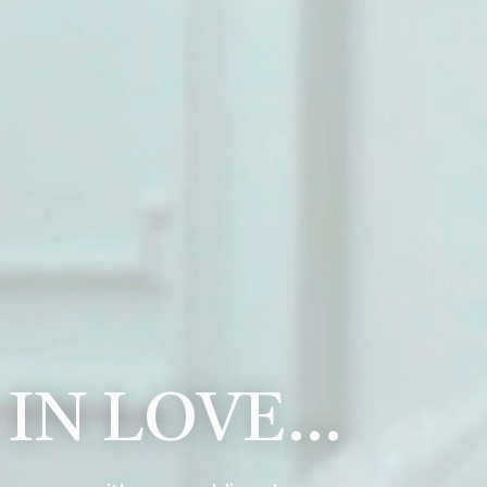
 IN LOVE…