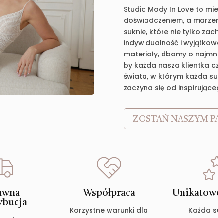
Studio Mody In Love to mie
doświadczeniem, a marzen
suknie, które nie tylko za
indywidualność i wyjątkow
materiały, dbamy o najmnie
by każda nasza klientka c
świata, w którym każda suk
zaczyna się od inspirujące
ZOSTAŃ NASZYM P
awna
Współpraca
Unikatowe
ybucja
Korzystne warunki dla
Każda s