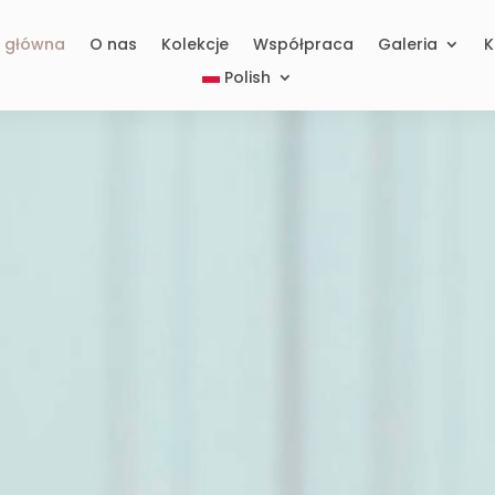
a główna
O nas
Kolekcje
Współpraca
Galeria
K
Polish