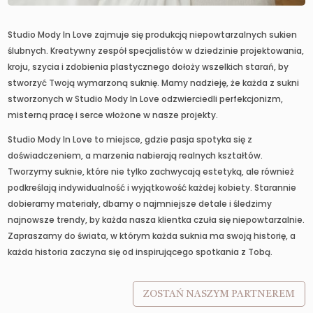
Studio Mody In Love zajmuje się produkcją niepowtarzalnych sukien
ślubnych. Kreatywny zespół specjalistów w dziedzinie projektowania,
kroju, szycia i zdobienia plastycznego dołoży wszelkich starań, by
stworzyć Twoją wymarzoną suknię. Mamy nadzieję, że każda z sukni
stworzonych w Studio Mody In Love odzwierciedli perfekcjonizm,
misterną pracę i serce włożone w nasze projekty.
Studio Mody In Love to miejsce, gdzie pasja spotyka się z
doświadczeniem, a marzenia nabierają realnych kształtów.
Tworzymy suknie, które nie tylko zachwycają estetyką, ale również
podkreślają indywidualność i wyjątkowość każdej kobiety. Starannie
dobieramy materiały, dbamy o najmniejsze detale i śledzimy
najnowsze trendy, by każda nasza klientka czuła się niepowtarzalnie.
Zapraszamy do świata, w którym każda suknia ma swoją historię, a
każda historia zaczyna się od inspirującego spotkania z Tobą.
ZOSTAŃ NASZYM PARTNEREM