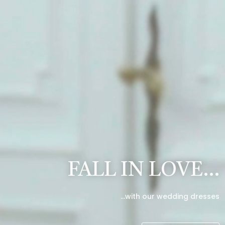
FALL IN LOVE…
…with our wedding dresses