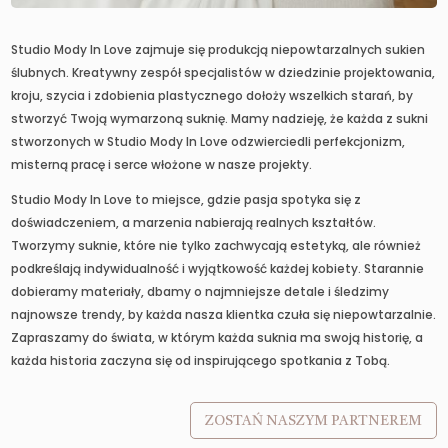
Studio Mody In Love zajmuje się produkcją niepowtarzalnych sukien
ślubnych. Kreatywny zespół specjalistów w dziedzinie projektowania,
kroju, szycia i zdobienia plastycznego dołoży wszelkich starań, by
stworzyć Twoją wymarzoną suknię. Mamy nadzieję, że każda z sukni
stworzonych w Studio Mody In Love odzwierciedli perfekcjonizm,
misterną pracę i serce włożone w nasze projekty.
Studio Mody In Love to miejsce, gdzie pasja spotyka się z
doświadczeniem, a marzenia nabierają realnych kształtów.
Tworzymy suknie, które nie tylko zachwycają estetyką, ale również
podkreślają indywidualność i wyjątkowość każdej kobiety. Starannie
dobieramy materiały, dbamy o najmniejsze detale i śledzimy
najnowsze trendy, by każda nasza klientka czuła się niepowtarzalnie.
Zapraszamy do świata, w którym każda suknia ma swoją historię, a
każda historia zaczyna się od inspirującego spotkania z Tobą.
ZOSTAŃ NASZYM PARTNEREM