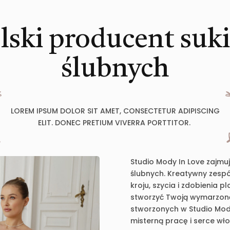
lski producent suk
ślubnych
LOREM IPSUM DOLOR SIT AMET, CONSECTETUR ADIPISCING
ELIT. DONEC PRETIUM VIVERRA PORTTITOR.
Studio Mody In Love zajmu
ślubnych. Kreatywny zespół
kroju, szycia i zdobienia 
stworzyć Twoją wymarzoną 
stworzonych w Studio Mody
misterną pracę i serce wł