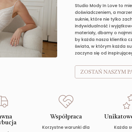
Studio Mody In Love to mie
doświadczeniem, a marzen
suknie, które nie tylko za
indywidualność i wyjątkow
materiały, dbamy o najmnie
by każda nasza klientka c
świata, w którym każda suk
zaczyna się od inspirujące
ZOSTAŃ NASZYM P
awna
Współpraca
Unikatowe
ybucja
Korzystne warunki dla
Każda s