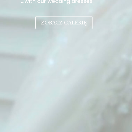
…with our wedding dresses
ZOBACZ GALERIĘ