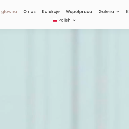
a główna
O nas
Kolekcje
Współpraca
Galeria
K
Polish