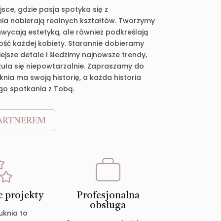
jsce, gdzie pasja spotyka się z
ia nabierają realnych kształtów. Tworzymy
chwycają estetyką, ale również podkreślają
ość każdej kobiety. Starannie dobieramy
jsze detale i śledzimy najnowsze trendy,
zuła się niepowtarzalnie. Zapraszamy do
nia ma swoją historię, a każda historia
go spotkania z Tobą.
ARTNEREM
 projekty
Profesjonalna
obsługa
uknia to