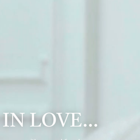
 IN LOVE…