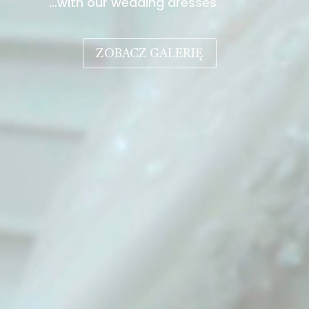
…with our wedding dresses
ZOBACZ GALERIĘ