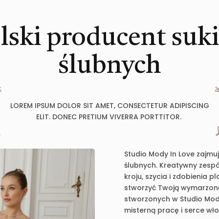
lski producent suk
ślubnych
LOREM IPSUM DOLOR SIT AMET, CONSECTETUR ADIPISCING
ELIT. DONEC PRETIUM VIVERRA PORTTITOR.
Studio Mody In Love zajmu
ślubnych. Kreatywny zespół
kroju, szycia i zdobienia 
stworzyć Twoją wymarzoną 
stworzonych w Studio Mody
misterną pracę i serce wł