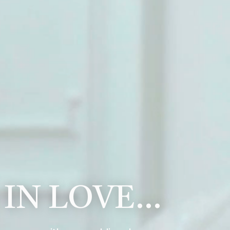
 IN LOVE…