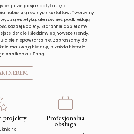
jsce, gdzie pasja spotyka się z
ia nabierają realnych kształtów. Tworzymy
chwycają estetyką, ale również podkreślają
ość każdej kobiety. Starannie dobieramy
jsze detale i śledzimy najnowsze trendy,
zuła się niepowtarzalnie. Zapraszamy do
nia ma swoją historię, a każda historia
go spotkania z Tobą.
ARTNEREM
 projekty
Profesjonalna
obsługa
uknia to