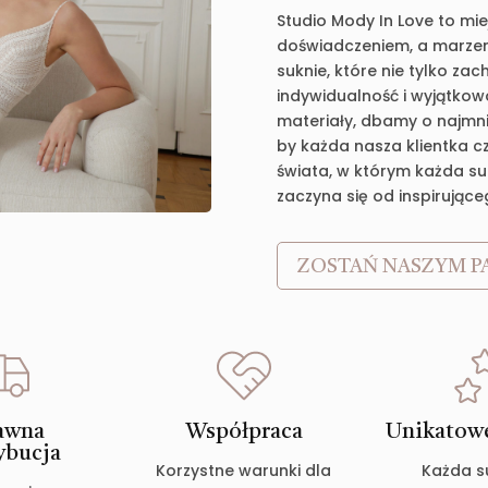
Studio Mody In Love to mie
doświadczeniem, a marzen
suknie, które nie tylko za
indywidualność i wyjątkow
materiały, dbamy o najmnie
by każda nasza klientka c
świata, w którym każda suk
zaczyna się od inspirujące
ZOSTAŃ NASZYM P
awna
Współpraca
Unikatowe
ybucja
Korzystne warunki dla
Każda s