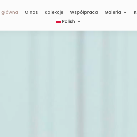
a główna
O nas
Kolekcje
Współpraca
Galeria
K
Polish