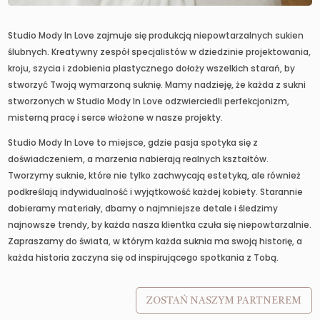
Studio Mody In Love zajmuje się produkcją niepowtarzalnych sukien
ślubnych. Kreatywny zespół specjalistów w dziedzinie projektowania,
kroju, szycia i zdobienia plastycznego dołoży wszelkich starań, by
stworzyć Twoją wymarzoną suknię. Mamy nadzieję, że każda z sukni
stworzonych w Studio Mody In Love odzwierciedli perfekcjonizm,
misterną pracę i serce włożone w nasze projekty.
Studio Mody In Love to miejsce, gdzie pasja spotyka się z
doświadczeniem, a marzenia nabierają realnych kształtów.
Tworzymy suknie, które nie tylko zachwycają estetyką, ale również
podkreślają indywidualność i wyjątkowość każdej kobiety. Starannie
dobieramy materiały, dbamy o najmniejsze detale i śledzimy
najnowsze trendy, by każda nasza klientka czuła się niepowtarzalnie.
Zapraszamy do świata, w którym każda suknia ma swoją historię, a
każda historia zaczyna się od inspirującego spotkania z Tobą.
ZOSTAŃ NASZYM PARTNEREM