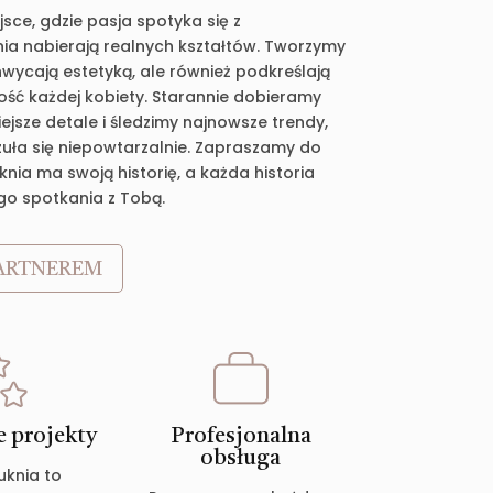
jsce, gdzie pasja spotyka się z
ia nabierają realnych kształtów. Tworzymy
chwycają estetyką, ale również podkreślają
ość każdej kobiety. Starannie dobieramy
jsze detale i śledzimy najnowsze trendy,
zuła się niepowtarzalnie. Zapraszamy do
nia ma swoją historię, a każda historia
go spotkania z Tobą.
ARTNEREM
 projekty
Profesjonalna
obsługa
uknia to