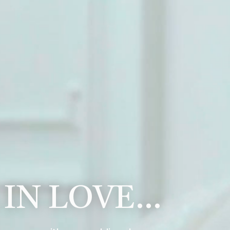
 IN LOVE…