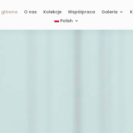
a główna
O nas
Kolekcje
Współpraca
Galeria
K
Polish