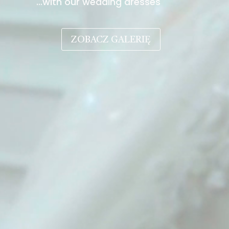
…with our wedding dresses
ZOBACZ GALERIĘ