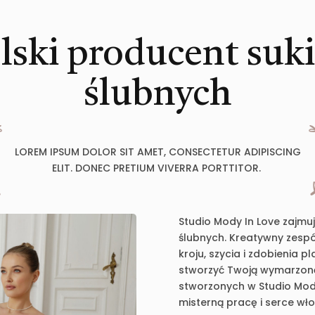
lski producent suk
ślubnych
LOREM IPSUM DOLOR SIT AMET, CONSECTETUR ADIPISCING
ELIT. DONEC PRETIUM VIVERRA PORTTITOR.
Studio Mody In Love zajmu
ślubnych. Kreatywny zespół
kroju, szycia i zdobienia 
stworzyć Twoją wymarzoną 
stworzonych w Studio Mody
misterną pracę i serce wł