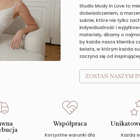
Studio Mody In Love to mie
doświadczeniem, a marzen
suknie, które nie tylko za
indywidualność i wyjątkow
materiały, dbamy o najmnie
by każda nasza klientka c
świata, w którym każda suk
zaczyna się od inspirujące
ZOSTAŃ NASZYM P
awna
Współpraca
Unikatowe
ybucja
Korzystne warunki dla
Każda s