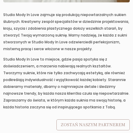
Studio Mody In Love zajmuje się produkcją niepowtarzalnych sukien
ślubnych. Kreatywny zespół specjalistów w dziedzinie projektowania,
kroju, szycia i zdobienia plastycznego dołoży wszelkich starań, by
stworzyć Twoją wymarzoną suknię. Mamy nadzieję, że każda z sukni
stworzonych w Studio Mody In Love odzwierciedli perfekcjonizm,
misterną pracę i serce włożone w nasze projekty.
Studio Mody In Love to miejsce, gdzie pasja spotyka się z
doświadczeniem, a marzenia nabierają realnych kształtów.
Tworzymy suknie, które nie tylko zachwycają estetyką, ale również
podkreślają indywidualność i wyjątkowość każdej kobiety. Starannie
dobieramy materiały, dbamy o najmniejsze detale i śledzimy
najnowsze trendy, by każda nasza klientka czuła się niepowtarzalnie.
Zapraszamy do świata, w którym każda suknia ma swoją historię, a
każda historia zaczyna się od inspirującego spotkania z Tobą.
ZOSTAŃ NASZYM PARTNEREM