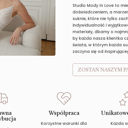
Studio Mody In Love to mie
doświadczeniem, a marzen
suknie, które nie tylko za
indywidualność i wyjątkow
materiały, dbamy o najmnie
by każda nasza klientka c
świata, w którym każda suk
zaczyna się od inspirujące
ZOSTAŃ NASZYM P
awna
Współpraca
Unikatowe
ybucja
Korzystne warunki dla
Każda s