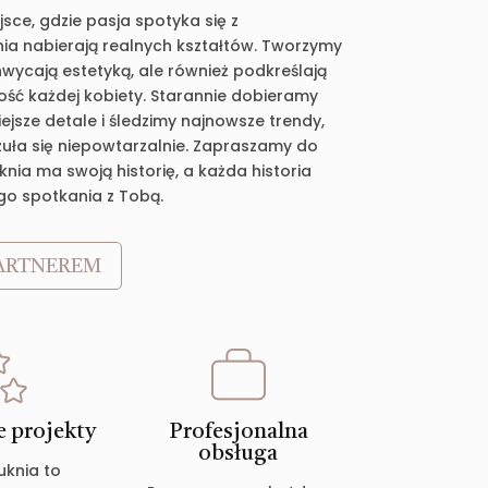
jsce, gdzie pasja spotyka się z
ia nabierają realnych kształtów. Tworzymy
chwycają estetyką, ale również podkreślają
ość każdej kobiety. Starannie dobieramy
jsze detale i śledzimy najnowsze trendy,
zuła się niepowtarzalnie. Zapraszamy do
nia ma swoją historię, a każda historia
go spotkania z Tobą.
ARTNEREM
 projekty
Profesjonalna
obsługa
uknia to