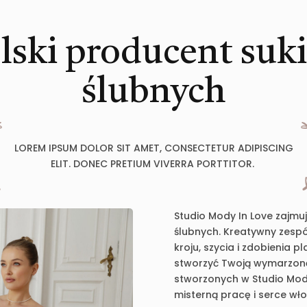
lski producent suk
ślubnych
LOREM IPSUM DOLOR SIT AMET, CONSECTETUR ADIPISCING
ELIT. DONEC PRETIUM VIVERRA PORTTITOR.
Studio Mody In Love zajmu
ślubnych. Kreatywny zespół
kroju, szycia i zdobienia 
stworzyć Twoją wymarzoną 
stworzonych w Studio Mody
misterną pracę i serce wł