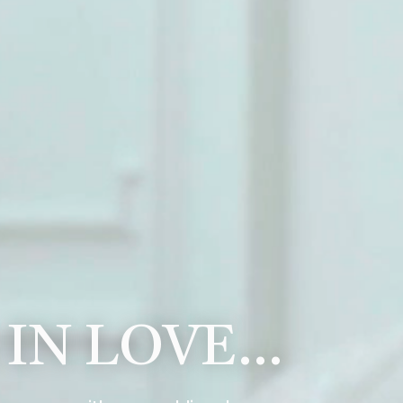
 IN LOVE…