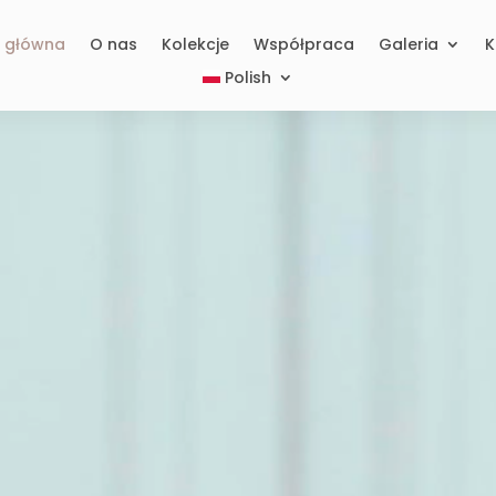
a główna
O nas
Kolekcje
Współpraca
Galeria
K
Polish