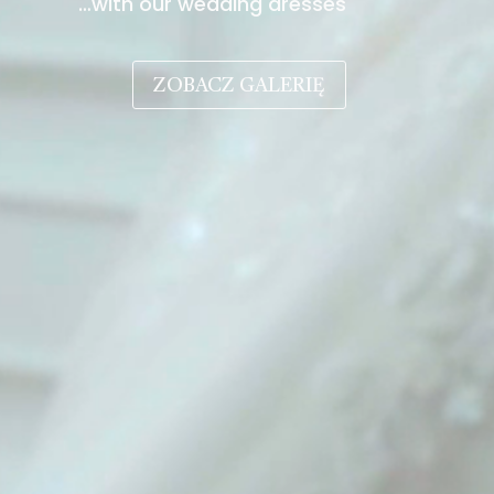
…with our wedding dresses
ZOBACZ GALERIĘ