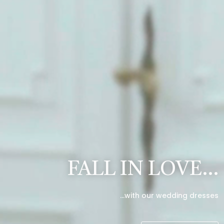
FALL IN LOVE…
…with our wedding dresses