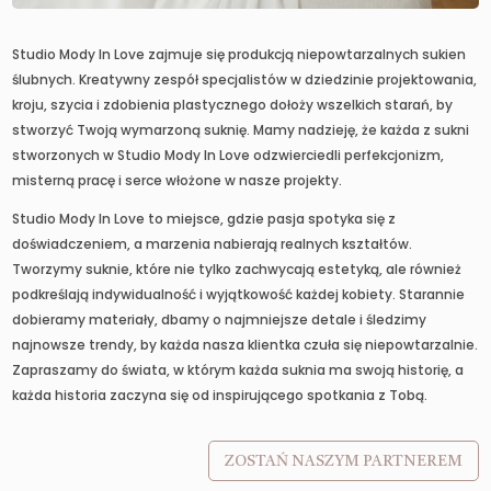
Studio Mody In Love zajmuje się produkcją niepowtarzalnych sukien
ślubnych. Kreatywny zespół specjalistów w dziedzinie projektowania,
kroju, szycia i zdobienia plastycznego dołoży wszelkich starań, by
stworzyć Twoją wymarzoną suknię. Mamy nadzieję, że każda z sukni
stworzonych w Studio Mody In Love odzwierciedli perfekcjonizm,
misterną pracę i serce włożone w nasze projekty.
Studio Mody In Love to miejsce, gdzie pasja spotyka się z
doświadczeniem, a marzenia nabierają realnych kształtów.
Tworzymy suknie, które nie tylko zachwycają estetyką, ale również
podkreślają indywidualność i wyjątkowość każdej kobiety. Starannie
dobieramy materiały, dbamy o najmniejsze detale i śledzimy
najnowsze trendy, by każda nasza klientka czuła się niepowtarzalnie.
Zapraszamy do świata, w którym każda suknia ma swoją historię, a
każda historia zaczyna się od inspirującego spotkania z Tobą.
ZOSTAŃ NASZYM PARTNEREM