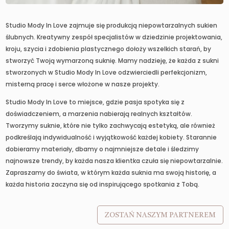
Studio Mody In Love zajmuje się produkcją niepowtarzalnych sukien
ślubnych. Kreatywny zespół specjalistów w dziedzinie projektowania,
kroju, szycia i zdobienia plastycznego dołoży wszelkich starań, by
stworzyć Twoją wymarzoną suknię. Mamy nadzieję, że każda z sukni
stworzonych w Studio Mody In Love odzwierciedli perfekcjonizm,
misterną pracę i serce włożone w nasze projekty.
Studio Mody In Love to miejsce, gdzie pasja spotyka się z
doświadczeniem, a marzenia nabierają realnych kształtów.
Tworzymy suknie, które nie tylko zachwycają estetyką, ale również
podkreślają indywidualność i wyjątkowość każdej kobiety. Starannie
dobieramy materiały, dbamy o najmniejsze detale i śledzimy
najnowsze trendy, by każda nasza klientka czuła się niepowtarzalnie.
Zapraszamy do świata, w którym każda suknia ma swoją historię, a
każda historia zaczyna się od inspirującego spotkania z Tobą.
ZOSTAŃ NASZYM PARTNEREM