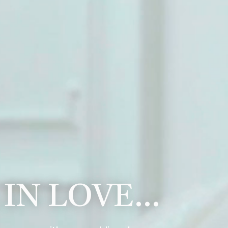
 IN LOVE…