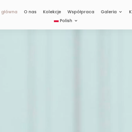
a główna
O nas
Kolekcje
Współpraca
Galeria
K
Polish