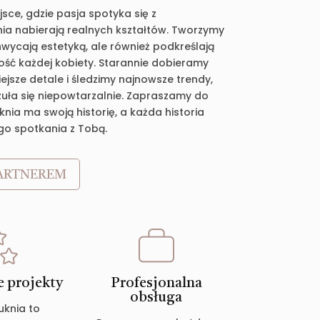
jsce, gdzie pasja spotyka się z
ia nabierają realnych kształtów. Tworzymy
chwycają estetyką, ale również podkreślają
ość każdej kobiety. Starannie dobieramy
jsze detale i śledzimy najnowsze trendy,
zuła się niepowtarzalnie. Zapraszamy do
nia ma swoją historię, a każda historia
go spotkania z Tobą.
ARTNEREM
 projekty
Profesjonalna
obsługa
uknia to