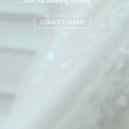
…with our wedding dresses
ZOBACZ GALERIĘ