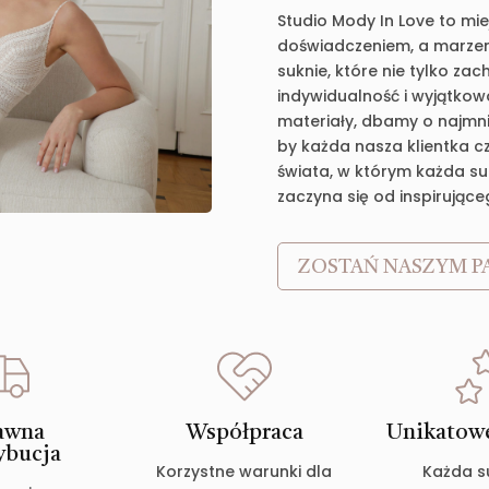
Studio Mody In Love to mie
doświadczeniem, a marzen
suknie, które nie tylko za
indywidualność i wyjątkow
materiały, dbamy o najmnie
by każda nasza klientka c
świata, w którym każda suk
zaczyna się od inspirujące
ZOSTAŃ NASZYM P
awna
Współpraca
Unikatowe
ybucja
Korzystne warunki dla
Każda s