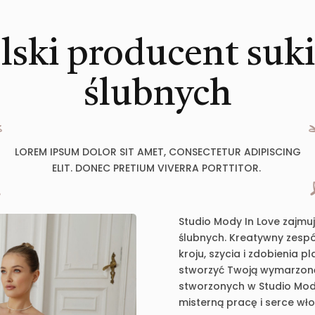
lski producent suk
ślubnych
LOREM IPSUM DOLOR SIT AMET, CONSECTETUR ADIPISCING
ELIT. DONEC PRETIUM VIVERRA PORTTITOR.
Studio Mody In Love zajmu
ślubnych. Kreatywny zespół
kroju, szycia i zdobienia 
stworzyć Twoją wymarzoną 
stworzonych w Studio Mody
misterną pracę i serce wł