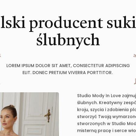
lski producent suk
ślubnych
LOREM IPSUM DOLOR SIT AMET, CONSECTETUR ADIPISCING
ELIT. DONEC PRETIUM VIVERRA PORTTITOR.
Studio Mody In Love zajmu
ślubnych. Kreatywny zespół
kroju, szycia i zdobienia 
stworzyć Twoją wymarzoną 
stworzonych w Studio Mody
misterną pracę i serce wł