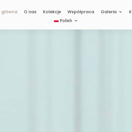
a główna
O nas
Kolekcje
Współpraca
Galeria
K
Polish