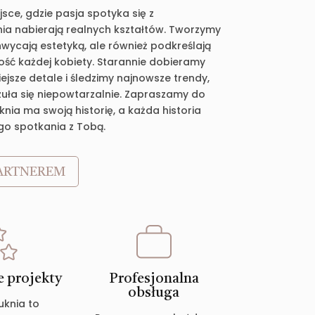
jsce, gdzie pasja spotyka się z
ia nabierają realnych kształtów. Tworzymy
chwycają estetyką, ale również podkreślają
ość każdej kobiety. Starannie dobieramy
jsze detale i śledzimy najnowsze trendy,
zuła się niepowtarzalnie. Zapraszamy do
nia ma swoją historię, a każda historia
go spotkania z Tobą.
ARTNEREM
 projekty
Profesjonalna
obsługa
uknia to