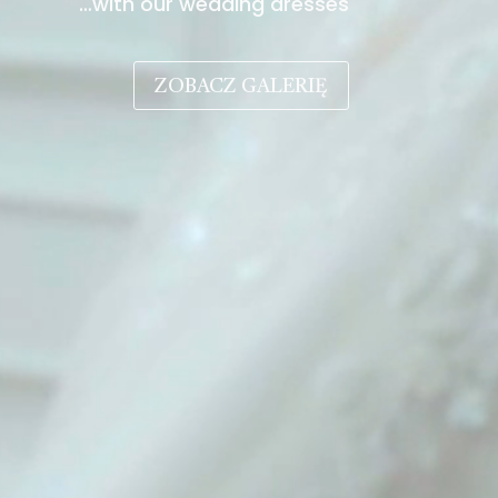
…with our wedding dresses
ZOBACZ GALERIĘ