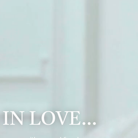
 IN LOVE…