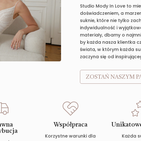
Studio Mody In Love to mie
doświadczeniem, a marzen
suknie, które nie tylko za
indywidualność i wyjątkow
materiały, dbamy o najmnie
by każda nasza klientka c
świata, w którym każda suk
zaczyna się od inspirujące
ZOSTAŃ NASZYM P
awna
Współpraca
Unikatowe
ybucja
Korzystne warunki dla
Każda s