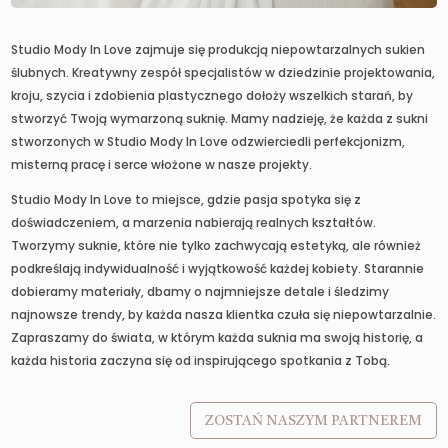
Studio Mody In Love zajmuje się produkcją niepowtarzalnych sukien
ślubnych. Kreatywny zespół specjalistów w dziedzinie projektowania,
kroju, szycia i zdobienia plastycznego dołoży wszelkich starań, by
stworzyć Twoją wymarzoną suknię. Mamy nadzieję, że każda z sukni
stworzonych w Studio Mody In Love odzwierciedli perfekcjonizm,
misterną pracę i serce włożone w nasze projekty.
Studio Mody In Love to miejsce, gdzie pasja spotyka się z
doświadczeniem, a marzenia nabierają realnych kształtów.
Tworzymy suknie, które nie tylko zachwycają estetyką, ale również
podkreślają indywidualność i wyjątkowość każdej kobiety. Starannie
dobieramy materiały, dbamy o najmniejsze detale i śledzimy
najnowsze trendy, by każda nasza klientka czuła się niepowtarzalnie.
Zapraszamy do świata, w którym każda suknia ma swoją historię, a
każda historia zaczyna się od inspirującego spotkania z Tobą.
ZOSTAŃ NASZYM PARTNEREM