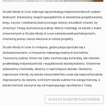
Studio Mody In Love zajmuje się produkcją niepowtarzalnych sukien
ślubnych. Kreatywny zespół specjalistów w dziedzinie projektowania,
kroju, szycia i zdobienia plastycznego dołoży wszelkich starań, by
stworzyć Twoją wymarzoną suknię. Mamy nadzieję, że każda z sukni
stworzonych w Studio Mody In Love odzwierciedli perfekcjonizm,
misterną pracę i serce włożone w nasze projekty.
Studio Mody In Love to miejsce, gdzie pasja spotyka się z
doświadczeniem, a marzenia nabierają realnych kształtów.
Tworzymy suknie, które nie tylko zachwycają estetyką, ale również
podkreślają indywidualność i wyjątkowość każdej kobiety. Starannie
dobieramy materiały, dbamy o najmniejsze detale i śledzimy
najnowsze trendy, by każda nasza klientka czuła się niepowtarzalnie.
Zapraszamy do świata, w którym każda suknia ma swoją historię, a
każda historia zaczyna się od inspirującego spotkania z Tobą.
ZOSTAŃ NASZYM PARTNEREM