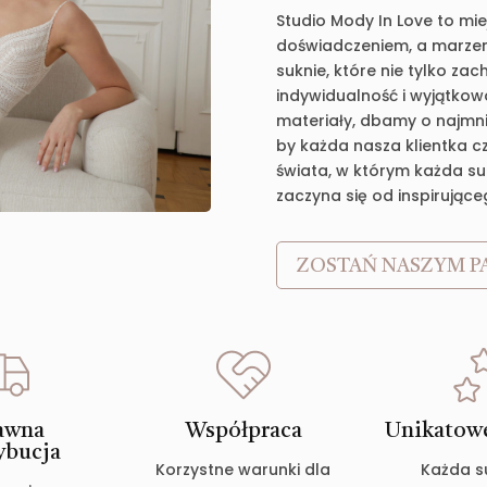
Studio Mody In Love to mie
doświadczeniem, a marzen
suknie, które nie tylko za
indywidualność i wyjątkow
materiały, dbamy o najmnie
by każda nasza klientka c
świata, w którym każda suk
zaczyna się od inspirujące
ZOSTAŃ NASZYM P
awna
Współpraca
Unikatowe
ybucja
Korzystne warunki dla
Każda s