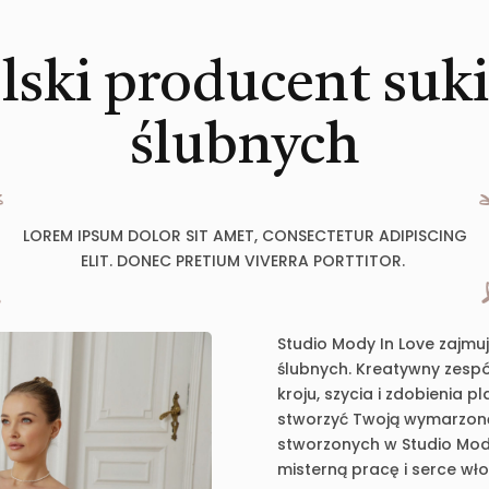
lski producent suk
ślubnych
LOREM IPSUM DOLOR SIT AMET, CONSECTETUR ADIPISCING
ELIT. DONEC PRETIUM VIVERRA PORTTITOR.
Studio Mody In Love zajmu
ślubnych. Kreatywny zespół
kroju, szycia i zdobienia 
stworzyć Twoją wymarzoną 
stworzonych w Studio Mody
misterną pracę i serce wł