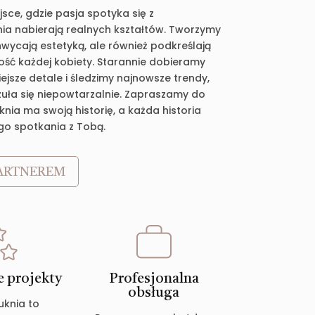
jsce, gdzie pasja spotyka się z
ia nabierają realnych kształtów. Tworzymy
chwycają estetyką, ale również podkreślają
ość każdej kobiety. Starannie dobieramy
jsze detale i śledzimy najnowsze trendy,
zuła się niepowtarzalnie. Zapraszamy do
nia ma swoją historię, a każda historia
go spotkania z Tobą.
ARTNEREM
 projekty
Profesjonalna
obsługa
uknia to