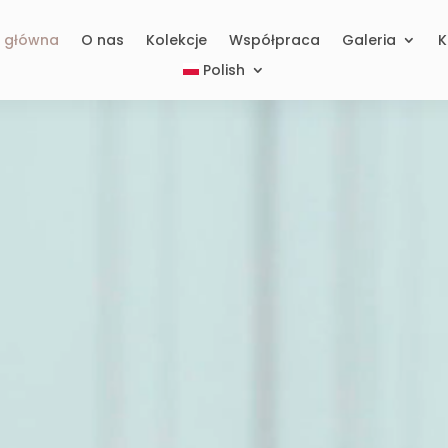
a główna
O nas
Kolekcje
Współpraca
Galeria
K
Polish