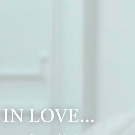
 IN LOVE…