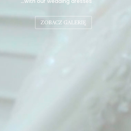
…with our wedding dresses
ZOBACZ GALERIĘ