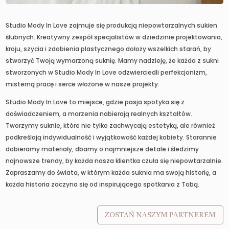
Studio Mody In Love zajmuje się produkcją niepowtarzalnych sukien
ślubnych. Kreatywny zespół specjalistów w dziedzinie projektowania,
kroju, szycia i zdobienia plastycznego dołoży wszelkich starań, by
stworzyć Twoją wymarzoną suknię. Mamy nadzieję, że każda z sukni
stworzonych w Studio Mody In Love odzwierciedli perfekcjonizm,
misterną pracę i serce włożone w nasze projekty.
Studio Mody In Love to miejsce, gdzie pasja spotyka się z
doświadczeniem, a marzenia nabierają realnych kształtów.
Tworzymy suknie, które nie tylko zachwycają estetyką, ale również
podkreślają indywidualność i wyjątkowość każdej kobiety. Starannie
dobieramy materiały, dbamy o najmniejsze detale i śledzimy
najnowsze trendy, by każda nasza klientka czuła się niepowtarzalnie.
Zapraszamy do świata, w którym każda suknia ma swoją historię, a
każda historia zaczyna się od inspirującego spotkania z Tobą.
ZOSTAŃ NASZYM PARTNEREM