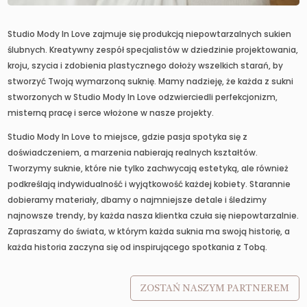
Studio Mody In Love zajmuje się produkcją niepowtarzalnych sukien
ślubnych. Kreatywny zespół specjalistów w dziedzinie projektowania,
kroju, szycia i zdobienia plastycznego dołoży wszelkich starań, by
stworzyć Twoją wymarzoną suknię. Mamy nadzieję, że każda z sukni
stworzonych w Studio Mody In Love odzwierciedli perfekcjonizm,
misterną pracę i serce włożone w nasze projekty.
Studio Mody In Love to miejsce, gdzie pasja spotyka się z
doświadczeniem, a marzenia nabierają realnych kształtów.
Tworzymy suknie, które nie tylko zachwycają estetyką, ale również
podkreślają indywidualność i wyjątkowość każdej kobiety. Starannie
dobieramy materiały, dbamy o najmniejsze detale i śledzimy
najnowsze trendy, by każda nasza klientka czuła się niepowtarzalnie.
Zapraszamy do świata, w którym każda suknia ma swoją historię, a
każda historia zaczyna się od inspirującego spotkania z Tobą.
ZOSTAŃ NASZYM PARTNEREM