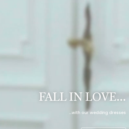
FALL IN LOVE…
…with our wedding dresses