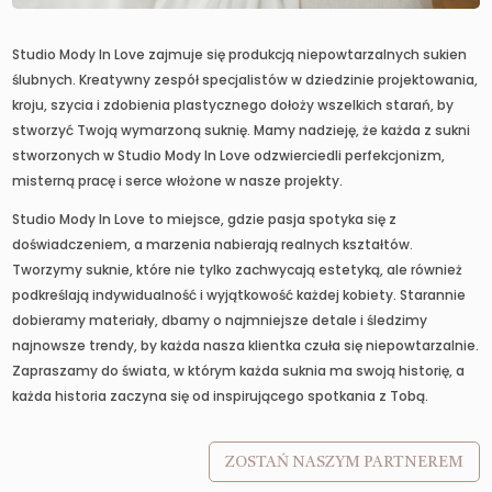
Studio Mody In Love zajmuje się produkcją niepowtarzalnych sukien
ślubnych. Kreatywny zespół specjalistów w dziedzinie projektowania,
kroju, szycia i zdobienia plastycznego dołoży wszelkich starań, by
stworzyć Twoją wymarzoną suknię. Mamy nadzieję, że każda z sukni
stworzonych w Studio Mody In Love odzwierciedli perfekcjonizm,
misterną pracę i serce włożone w nasze projekty.
Studio Mody In Love to miejsce, gdzie pasja spotyka się z
doświadczeniem, a marzenia nabierają realnych kształtów.
Tworzymy suknie, które nie tylko zachwycają estetyką, ale również
podkreślają indywidualność i wyjątkowość każdej kobiety. Starannie
dobieramy materiały, dbamy o najmniejsze detale i śledzimy
najnowsze trendy, by każda nasza klientka czuła się niepowtarzalnie.
Zapraszamy do świata, w którym każda suknia ma swoją historię, a
każda historia zaczyna się od inspirującego spotkania z Tobą.
ZOSTAŃ NASZYM PARTNEREM