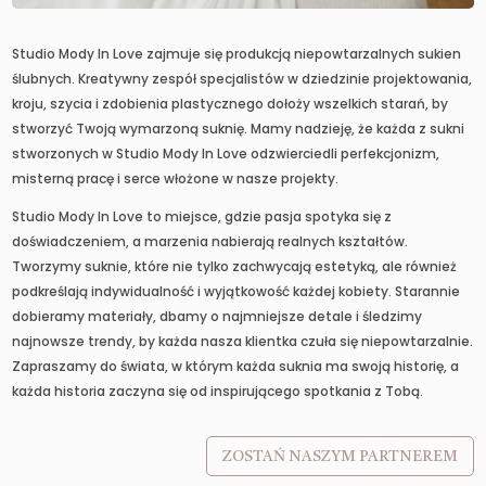
Studio Mody In Love zajmuje się produkcją niepowtarzalnych sukien
ślubnych. Kreatywny zespół specjalistów w dziedzinie projektowania,
kroju, szycia i zdobienia plastycznego dołoży wszelkich starań, by
stworzyć Twoją wymarzoną suknię. Mamy nadzieję, że każda z sukni
stworzonych w Studio Mody In Love odzwierciedli perfekcjonizm,
misterną pracę i serce włożone w nasze projekty.
Studio Mody In Love to miejsce, gdzie pasja spotyka się z
doświadczeniem, a marzenia nabierają realnych kształtów.
Tworzymy suknie, które nie tylko zachwycają estetyką, ale również
podkreślają indywidualność i wyjątkowość każdej kobiety. Starannie
dobieramy materiały, dbamy o najmniejsze detale i śledzimy
najnowsze trendy, by każda nasza klientka czuła się niepowtarzalnie.
Zapraszamy do świata, w którym każda suknia ma swoją historię, a
każda historia zaczyna się od inspirującego spotkania z Tobą.
ZOSTAŃ NASZYM PARTNEREM