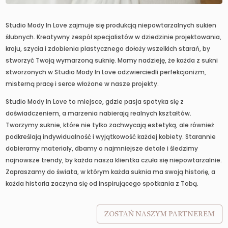
Studio Mody In Love zajmuje się produkcją niepowtarzalnych sukien
ślubnych. Kreatywny zespół specjalistów w dziedzinie projektowania,
kroju, szycia i zdobienia plastycznego dołoży wszelkich starań, by
stworzyć Twoją wymarzoną suknię. Mamy nadzieję, że każda z sukni
stworzonych w Studio Mody In Love odzwierciedli perfekcjonizm,
misterną pracę i serce włożone w nasze projekty.
Studio Mody In Love to miejsce, gdzie pasja spotyka się z
doświadczeniem, a marzenia nabierają realnych kształtów.
Tworzymy suknie, które nie tylko zachwycają estetyką, ale również
podkreślają indywidualność i wyjątkowość każdej kobiety. Starannie
dobieramy materiały, dbamy o najmniejsze detale i śledzimy
najnowsze trendy, by każda nasza klientka czuła się niepowtarzalnie.
Zapraszamy do świata, w którym każda suknia ma swoją historię, a
każda historia zaczyna się od inspirującego spotkania z Tobą.
ZOSTAŃ NASZYM PARTNEREM