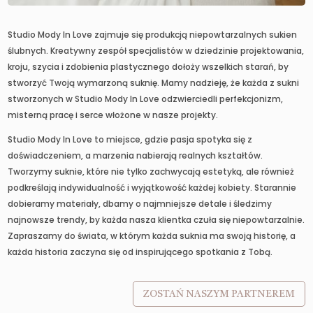
Studio Mody In Love zajmuje się produkcją niepowtarzalnych sukien
ślubnych. Kreatywny zespół specjalistów w dziedzinie projektowania,
kroju, szycia i zdobienia plastycznego dołoży wszelkich starań, by
stworzyć Twoją wymarzoną suknię. Mamy nadzieję, że każda z sukni
stworzonych w Studio Mody In Love odzwierciedli perfekcjonizm,
misterną pracę i serce włożone w nasze projekty.
Studio Mody In Love to miejsce, gdzie pasja spotyka się z
doświadczeniem, a marzenia nabierają realnych kształtów.
Tworzymy suknie, które nie tylko zachwycają estetyką, ale również
podkreślają indywidualność i wyjątkowość każdej kobiety. Starannie
dobieramy materiały, dbamy o najmniejsze detale i śledzimy
najnowsze trendy, by każda nasza klientka czuła się niepowtarzalnie.
Zapraszamy do świata, w którym każda suknia ma swoją historię, a
każda historia zaczyna się od inspirującego spotkania z Tobą.
ZOSTAŃ NASZYM PARTNEREM