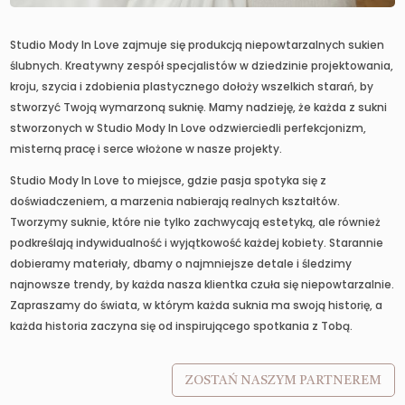
Studio Mody In Love zajmuje się produkcją niepowtarzalnych sukien
ślubnych. Kreatywny zespół specjalistów w dziedzinie projektowania,
kroju, szycia i zdobienia plastycznego dołoży wszelkich starań, by
stworzyć Twoją wymarzoną suknię. Mamy nadzieję, że każda z sukni
stworzonych w Studio Mody In Love odzwierciedli perfekcjonizm,
misterną pracę i serce włożone w nasze projekty.
Studio Mody In Love to miejsce, gdzie pasja spotyka się z
doświadczeniem, a marzenia nabierają realnych kształtów.
Tworzymy suknie, które nie tylko zachwycają estetyką, ale również
podkreślają indywidualność i wyjątkowość każdej kobiety. Starannie
dobieramy materiały, dbamy o najmniejsze detale i śledzimy
najnowsze trendy, by każda nasza klientka czuła się niepowtarzalnie.
Zapraszamy do świata, w którym każda suknia ma swoją historię, a
każda historia zaczyna się od inspirującego spotkania z Tobą.
ZOSTAŃ NASZYM PARTNEREM