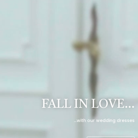
FALL IN LOVE…
…with our wedding dresses