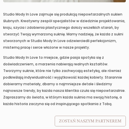
Studio Mody In Love zajmuje się produkcją niepowtarzalnych sukien
ślubnych. Kreatywny zespół specjalistów w dziedzinie projektowania,
kroju, szycia i zdobienia plastycznego dołoży wszelkich starań, by
stworzyć Twoją wymarzoną suknię. Mamy nadzieję, że każda z sukni
stworzonych w Studio Mody In Love odzwierciedli perfekcjonizm,
misterną pracę i serce włożone w nasze projekty.
Studio Mody In Love to miejsce, gdzie pasja spotyka się z
doświadczeniem, a marzenia nabierają realnych kształtów.
Tworzymy suknie, które nie tylko zachwycają estetyką, ale również
podkreślają indywidualność i wyjątkowość każdej kobiety. Starannie
dobieramy materiały, dbamy o najmniejsze detale i śledzimy
najnowsze trendy, by każda nasza klientka czuła się niepowtarzalnie.
Zapraszamy do świata, w którym każda suknia ma swoją historię, a
każda historia zaczyna się od inspirującego spotkania z Tobą.
ZOSTAŃ NASZYM PARTNEREM