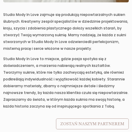
Studio Mody In Love zajmuje się produkcją niepowtarzalnych sukien
ślubnych. Kreatywny zespół specjalistów w dziedzinie projektowania,
kroju, szycia i zdobienia plastycznego dołoży wszelkich starań, by
stworzyć Twoją wymarzoną suknię. Mamy nadzieję, że każda z sukni
stworzonych w Studio Mody In Love odzwierciedli perfekcjonizm,
misterną pracę i serce włożone w nasze projekty.
Studio Mody In Love to miejsce, gdzie pasja spotyka się z
doświadczeniem, a marzenia nabierają realnych kształtów.
Tworzymy suknie, które nie tylko zachwycają estetyką, ale również
podkreślają indywidualność i wyjątkowość każdej kobiety. Starannie
dobieramy materiały, dbamy o najmniejsze detale i śledzimy
najnowsze trendy, by każda nasza klientka czuła się niepowtarzalnie.
Zapraszamy do świata, w którym każda suknia ma swoją historię, a
każda historia zaczyna się od inspirującego spotkania z Tobą.
ZOSTAŃ NASZYM PARTNEREM