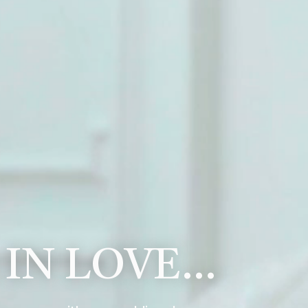
 IN LOVE…