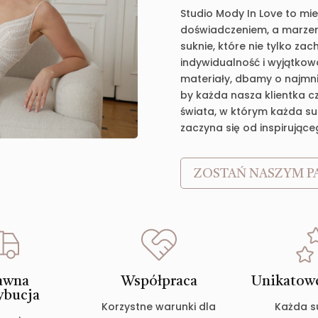
Studio Mody In Love to mie
doświadczeniem, a marzen
suknie, które nie tylko za
indywidualność i wyjątkow
materiały, dbamy o najmnie
by każda nasza klientka c
świata, w którym każda suk
zaczyna się od inspirujące
ZOSTAŃ NASZYM P
awna
Współpraca
Unikatowe
ybucja
Korzystne warunki dla
Każda s