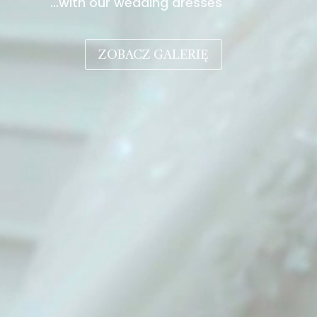
…with our wedding dresses
ZOBACZ GALERIĘ