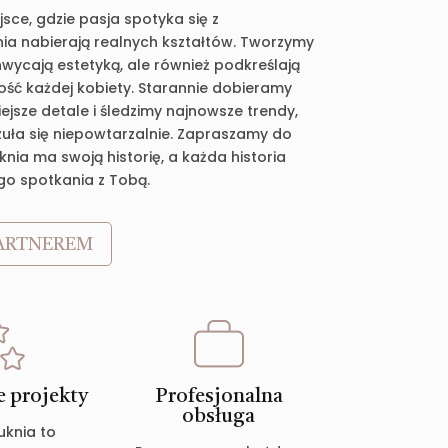
jsce, gdzie pasja spotyka się z
ia nabierają realnych kształtów. Tworzymy
chwycają estetyką, ale również podkreślają
ość każdej kobiety. Starannie dobieramy
jsze detale i śledzimy najnowsze trendy,
zuła się niepowtarzalnie. Zapraszamy do
nia ma swoją historię, a każda historia
go spotkania z Tobą.
ARTNEREM
 projekty
Profesjonalna
obsługa
uknia to