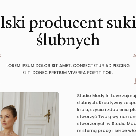
lski producent suk
ślubnych
LOREM IPSUM DOLOR SIT AMET, CONSECTETUR ADIPISCING
ELIT. DONEC PRETIUM VIVERRA PORTTITOR.
Studio Mody In Love zajmu
ślubnych. Kreatywny zespół
kroju, szycia i zdobienia 
stworzyć Twoją wymarzoną 
stworzonych w Studio Mody
misterną pracę i serce wł