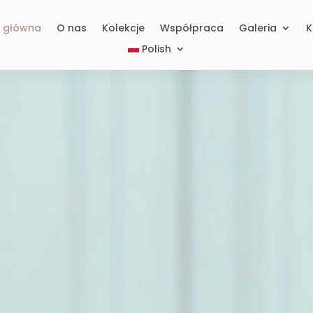
a główna
O nas
Kolekcje
Współpraca
Galeria
K
Polish