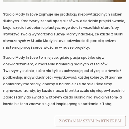
Studio Mody In Love zajmuje się produkcją niepowtarzalnych sukien
ślubnych. Kreatywny zespół specjalistów w dziedzinie projektowania,
kroju, szycia i zdobienia plastycznego dołoży wszelkich starań, by
stworzyć Twoją wymarzoną suknię. Mamy nadzieję, że każda z sukni
stworzonych w Studio Mody In Love odzwierciedli perfekcjonizm,
misterną pracę i serce włożone w nasze projekty.
Studio Mody In Love to miejsce, gdzie pasja spotyka się z
doświadczeniem, a marzenia nabierają realnych kształtów.
Tworzymy suknie, które nie tylko zachwycają estetyką, ale również
podkreślają indywidualność i wyjątkowość każdej kobiety. Starannie
dobieramy materiały, dbamy o najmniejsze detale i śledzimy
najnowsze trendy, by każda nasza klientka czuła się niepowtarzalnie.
Zapraszamy do świata, w którym każda suknia ma swoją historię, a
każda historia zaczyna się od inspirującego spotkania z Tobą.
ZOSTAŃ NASZYM PARTNEREM