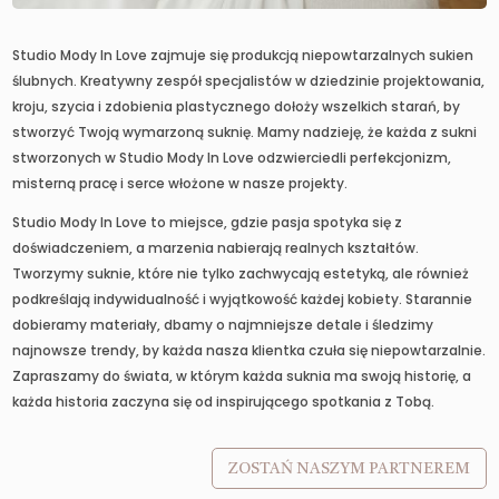
Studio Mody In Love zajmuje się produkcją niepowtarzalnych sukien
ślubnych. Kreatywny zespół specjalistów w dziedzinie projektowania,
kroju, szycia i zdobienia plastycznego dołoży wszelkich starań, by
stworzyć Twoją wymarzoną suknię. Mamy nadzieję, że każda z sukni
stworzonych w Studio Mody In Love odzwierciedli perfekcjonizm,
misterną pracę i serce włożone w nasze projekty.
Studio Mody In Love to miejsce, gdzie pasja spotyka się z
doświadczeniem, a marzenia nabierają realnych kształtów.
Tworzymy suknie, które nie tylko zachwycają estetyką, ale również
podkreślają indywidualność i wyjątkowość każdej kobiety. Starannie
dobieramy materiały, dbamy o najmniejsze detale i śledzimy
najnowsze trendy, by każda nasza klientka czuła się niepowtarzalnie.
Zapraszamy do świata, w którym każda suknia ma swoją historię, a
każda historia zaczyna się od inspirującego spotkania z Tobą.
ZOSTAŃ NASZYM PARTNEREM