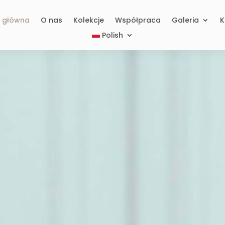
a główna
O nas
Kolekcje
Współpraca
Galeria
K
Polish