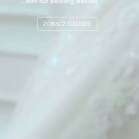
…with our wedding dresses
ZOBACZ GALERIĘ