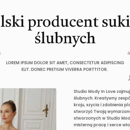
lski producent suk
ślubnych
LOREM IPSUM DOLOR SIT AMET, CONSECTETUR ADIPISCING
ELIT. DONEC PRETIUM VIVERRA PORTTITOR.
Studio Mody In Love zajmu
ślubnych. Kreatywny zespół
kroju, szycia i zdobienia 
stworzyć Twoją wymarzoną 
stworzonych w Studio Mody
misterną pracę i serce wł