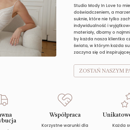
Studio Mody In Love to mie
doświadczeniem, a marzen
suknie, które nie tylko za
indywidualność i wyjątkow
materiały, dbamy o najmnie
by każda nasza klientka c
świata, w którym każda suk
zaczyna się od inspirujące
ZOSTAŃ NASZYM P
awna
Współpraca
Unikatowe
ybucja
Korzystne warunki dla
Każda s