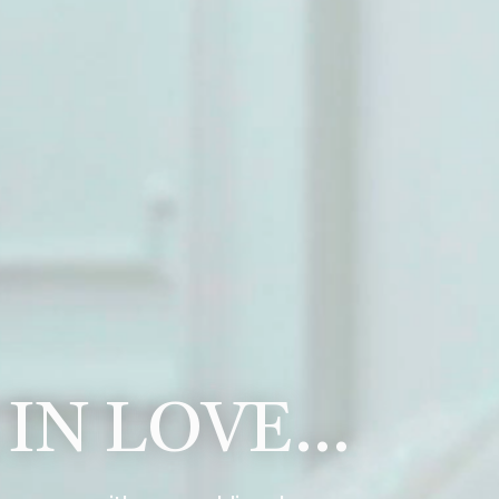
 IN LOVE…