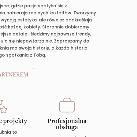
jsce, gdzie pasja spotyka się z
ia nabierają realnych kształtów. Tworzymy
chwycają estetyką, ale również podkreślają
ość każdej kobiety. Starannie dobieramy
jsze detale i śledzimy najnowsze trendy,
zuła się niepowtarzalnie. Zapraszamy do
nia ma swoją historię, a każda historia
go spotkania z Tobą.
ARTNEREM
 projekty
Profesjonalna
obsługa
uknia to