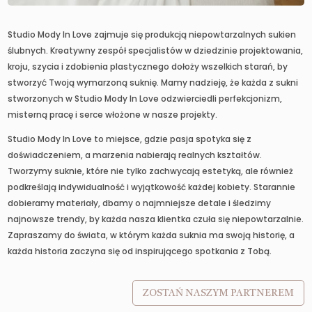
Studio Mody In Love zajmuje się produkcją niepowtarzalnych sukien
ślubnych. Kreatywny zespół specjalistów w dziedzinie projektowania,
kroju, szycia i zdobienia plastycznego dołoży wszelkich starań, by
stworzyć Twoją wymarzoną suknię. Mamy nadzieję, że każda z sukni
stworzonych w Studio Mody In Love odzwierciedli perfekcjonizm,
misterną pracę i serce włożone w nasze projekty.
Studio Mody In Love to miejsce, gdzie pasja spotyka się z
doświadczeniem, a marzenia nabierają realnych kształtów.
Tworzymy suknie, które nie tylko zachwycają estetyką, ale również
podkreślają indywidualność i wyjątkowość każdej kobiety. Starannie
dobieramy materiały, dbamy o najmniejsze detale i śledzimy
najnowsze trendy, by każda nasza klientka czuła się niepowtarzalnie.
Zapraszamy do świata, w którym każda suknia ma swoją historię, a
każda historia zaczyna się od inspirującego spotkania z Tobą.
ZOSTAŃ NASZYM PARTNEREM