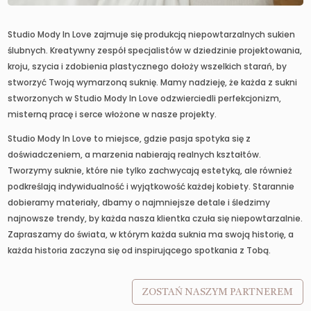
Studio Mody In Love zajmuje się produkcją niepowtarzalnych sukien
ślubnych. Kreatywny zespół specjalistów w dziedzinie projektowania,
kroju, szycia i zdobienia plastycznego dołoży wszelkich starań, by
stworzyć Twoją wymarzoną suknię. Mamy nadzieję, że każda z sukni
stworzonych w Studio Mody In Love odzwierciedli perfekcjonizm,
misterną pracę i serce włożone w nasze projekty.
Studio Mody In Love to miejsce, gdzie pasja spotyka się z
doświadczeniem, a marzenia nabierają realnych kształtów.
Tworzymy suknie, które nie tylko zachwycają estetyką, ale również
podkreślają indywidualność i wyjątkowość każdej kobiety. Starannie
dobieramy materiały, dbamy o najmniejsze detale i śledzimy
najnowsze trendy, by każda nasza klientka czuła się niepowtarzalnie.
Zapraszamy do świata, w którym każda suknia ma swoją historię, a
każda historia zaczyna się od inspirującego spotkania z Tobą.
ZOSTAŃ NASZYM PARTNEREM