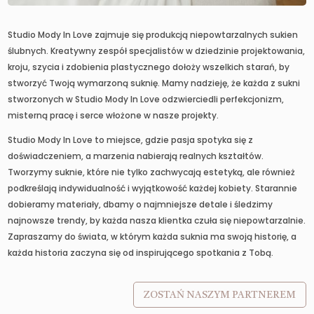
Studio Mody In Love zajmuje się produkcją niepowtarzalnych sukien
ślubnych. Kreatywny zespół specjalistów w dziedzinie projektowania,
kroju, szycia i zdobienia plastycznego dołoży wszelkich starań, by
stworzyć Twoją wymarzoną suknię. Mamy nadzieję, że każda z sukni
stworzonych w Studio Mody In Love odzwierciedli perfekcjonizm,
misterną pracę i serce włożone w nasze projekty.
Studio Mody In Love to miejsce, gdzie pasja spotyka się z
doświadczeniem, a marzenia nabierają realnych kształtów.
Tworzymy suknie, które nie tylko zachwycają estetyką, ale również
podkreślają indywidualność i wyjątkowość każdej kobiety. Starannie
dobieramy materiały, dbamy o najmniejsze detale i śledzimy
najnowsze trendy, by każda nasza klientka czuła się niepowtarzalnie.
Zapraszamy do świata, w którym każda suknia ma swoją historię, a
każda historia zaczyna się od inspirującego spotkania z Tobą.
ZOSTAŃ NASZYM PARTNEREM