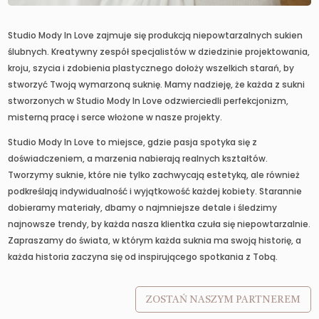
Studio Mody In Love zajmuje się produkcją niepowtarzalnych sukien
ślubnych. Kreatywny zespół specjalistów w dziedzinie projektowania,
kroju, szycia i zdobienia plastycznego dołoży wszelkich starań, by
stworzyć Twoją wymarzoną suknię. Mamy nadzieję, że każda z sukni
stworzonych w Studio Mody In Love odzwierciedli perfekcjonizm,
misterną pracę i serce włożone w nasze projekty.
Studio Mody In Love to miejsce, gdzie pasja spotyka się z
doświadczeniem, a marzenia nabierają realnych kształtów.
Tworzymy suknie, które nie tylko zachwycają estetyką, ale również
podkreślają indywidualność i wyjątkowość każdej kobiety. Starannie
dobieramy materiały, dbamy o najmniejsze detale i śledzimy
najnowsze trendy, by każda nasza klientka czuła się niepowtarzalnie.
Zapraszamy do świata, w którym każda suknia ma swoją historię, a
każda historia zaczyna się od inspirującego spotkania z Tobą.
ZOSTAŃ NASZYM PARTNEREM