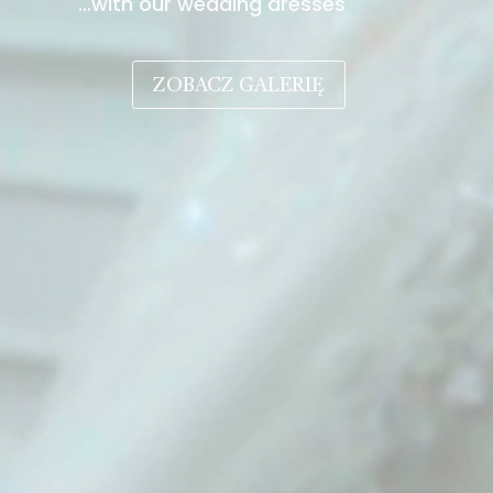
…with our wedding dresses
ZOBACZ GALERIĘ