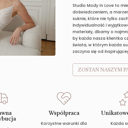
Studio Mody In Love to mie
doświadczeniem, a marzen
suknie, które nie tylko za
indywidualność i wyjątkow
materiały, dbamy o najmnie
by każda nasza klientka c
świata, w którym każda suk
zaczyna się od inspirujące
ZOSTAŃ NASZYM P
awna
Współpraca
Unikatowe
ybucja
Korzystne warunki dla
Każda s