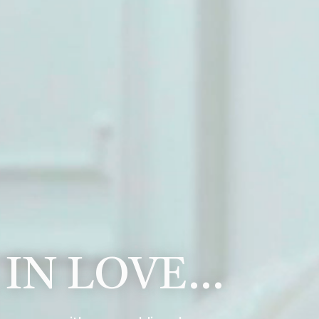
 IN LOVE…