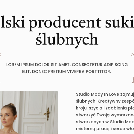
lski producent suk
ślubnych
LOREM IPSUM DOLOR SIT AMET, CONSECTETUR ADIPISCING
ELIT. DONEC PRETIUM VIVERRA PORTTITOR.
Studio Mody In Love zajmu
ślubnych. Kreatywny zespół
kroju, szycia i zdobienia 
stworzyć Twoją wymarzoną 
stworzonych w Studio Mody
misterną pracę i serce wł