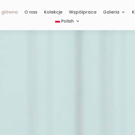
a główna
O nas
Kolekcje
Współpraca
Galeria
K
Polish