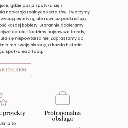
jsce, gdzie pasja spotyka się z
ia nabierają realnych kształtów. Tworzymy
chwycają estetyką, ale również podkreślają
ość każdej kobiety. Starannie dobieramy
jsze detale i śledzimy najnowsze trendy,
zuła się niepowtarzalnie. Zapraszamy do
nia ma swoją historię, a każda historia
go spotkania z Tobą.
ARTNEREM
 projekty
Profesjonalna
obsługa
uknia to