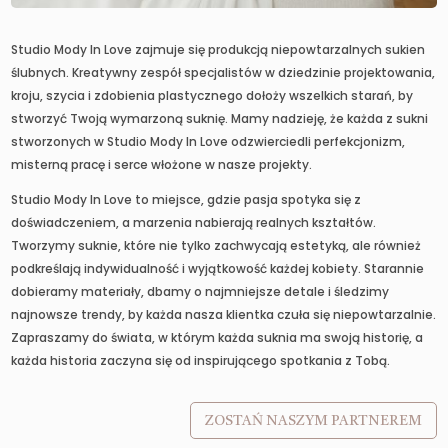
Studio Mody In Love zajmuje się produkcją niepowtarzalnych sukien
ślubnych. Kreatywny zespół specjalistów w dziedzinie projektowania,
kroju, szycia i zdobienia plastycznego dołoży wszelkich starań, by
stworzyć Twoją wymarzoną suknię. Mamy nadzieję, że każda z sukni
stworzonych w Studio Mody In Love odzwierciedli perfekcjonizm,
misterną pracę i serce włożone w nasze projekty.
Studio Mody In Love to miejsce, gdzie pasja spotyka się z
doświadczeniem, a marzenia nabierają realnych kształtów.
Tworzymy suknie, które nie tylko zachwycają estetyką, ale również
podkreślają indywidualność i wyjątkowość każdej kobiety. Starannie
dobieramy materiały, dbamy o najmniejsze detale i śledzimy
najnowsze trendy, by każda nasza klientka czuła się niepowtarzalnie.
Zapraszamy do świata, w którym każda suknia ma swoją historię, a
każda historia zaczyna się od inspirującego spotkania z Tobą.
ZOSTAŃ NASZYM PARTNEREM