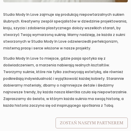
Studio Mody In Love zajmuje się produkcją niepowtarzalnych sukien
ślubnych. Kreatywny zespół specjalistów w dziedzinie projektowania,
kroju, szycia i zdobienia plastycznego dołoży wszelkich starań, by
stworzyć Twoją wymarzoną suknię. Mamy nadzieję, że każda z sukni
stworzonych w Studio Mody In Love odzwierciedli perfekcjonizm,
misterną pracę i serce włożone w nasze projekty.
Studio Mody In Love to miejsce, gdzie pasja spotyka się z
doświadczeniem, a marzenia nabierają realnych kształtów.
Tworzymy suknie, które nie tylko zachwycają estetyką, ale również
podkreślają indywidualność i wyjątkowość każdej kobiety. Starannie
dobieramy materiały, dbamy o najmniejsze detale i śledzimy
najnowsze trendy, by każda nasza klientka czuła się niepowtarzalnie.
Zapraszamy do świata, w którym każda suknia ma swoją historię, a
każda historia zaczyna się od inspirującego spotkania z Tobą.
ZOSTAŃ NASZYM PARTNEREM