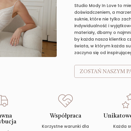
Studio Mody In Love to mie
doświadczeniem, a marzen
suknie, które nie tylko za
indywidualność i wyjątkow
materiały, dbamy o najmnie
by każda nasza klientka c
świata, w którym każda suk
zaczyna się od inspirujące
ZOSTAŃ NASZYM P
awna
Współpraca
Unikatowe
ybucja
Korzystne warunki dla
Każda s