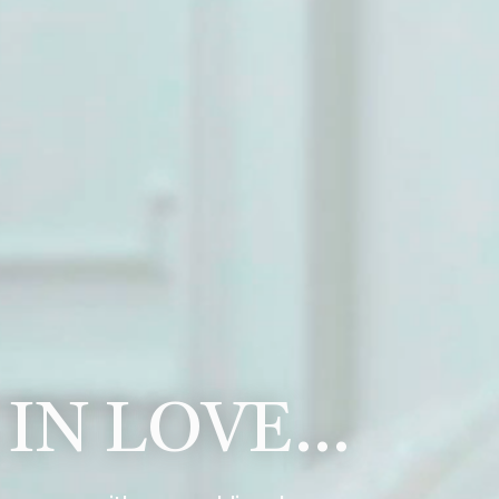
 IN LOVE…