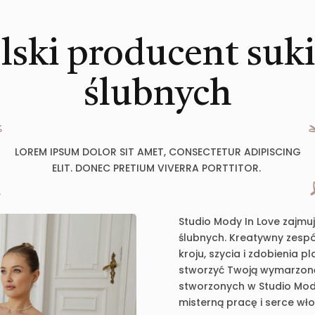
lski producent suk
ślubnych
LOREM IPSUM DOLOR SIT AMET, CONSECTETUR ADIPISCING
ELIT. DONEC PRETIUM VIVERRA PORTTITOR.
Studio Mody In Love zajmu
ślubnych. Kreatywny zespół
kroju, szycia i zdobienia 
stworzyć Twoją wymarzoną 
stworzonych w Studio Mody
misterną pracę i serce wł