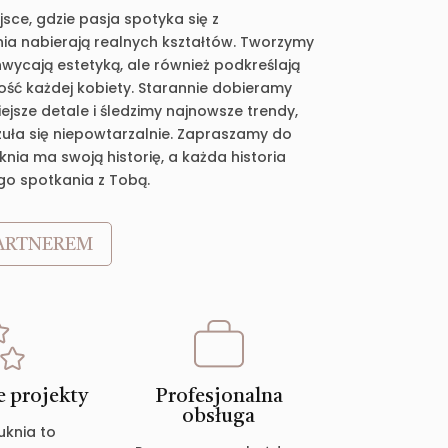
jsce, gdzie pasja spotyka się z
ia nabierają realnych kształtów. Tworzymy
chwycają estetyką, ale również podkreślają
ość każdej kobiety. Starannie dobieramy
jsze detale i śledzimy najnowsze trendy,
zuła się niepowtarzalnie. Zapraszamy do
nia ma swoją historię, a każda historia
go spotkania z Tobą.
ARTNEREM
 projekty
Profesjonalna
obsługa
uknia to