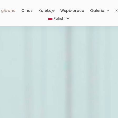
a główna
O nas
Kolekcje
Współpraca
Galeria
K
Polish