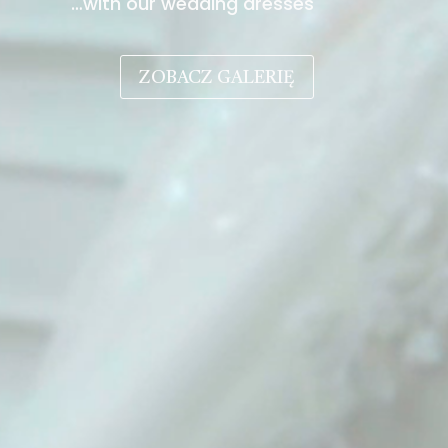
…with our wedding dresses
ZOBACZ GALERIĘ