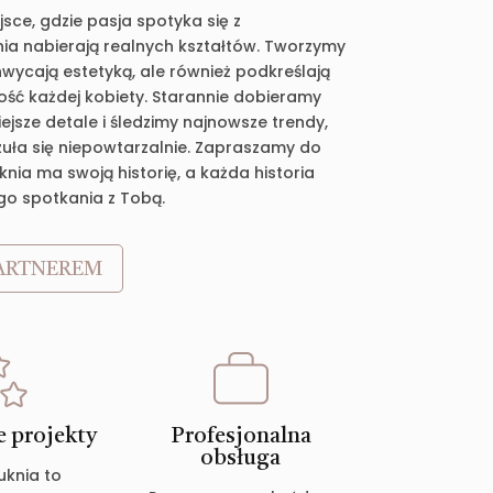
jsce, gdzie pasja spotyka się z
ia nabierają realnych kształtów. Tworzymy
chwycają estetyką, ale również podkreślają
ość każdej kobiety. Starannie dobieramy
jsze detale i śledzimy najnowsze trendy,
zuła się niepowtarzalnie. Zapraszamy do
nia ma swoją historię, a każda historia
go spotkania z Tobą.
ARTNEREM
 projekty
Profesjonalna
obsługa
uknia to