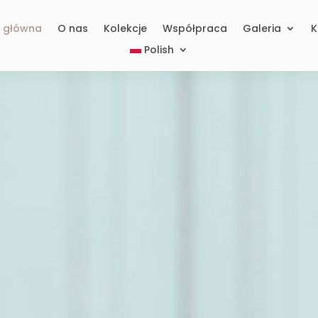
a główna
O nas
Kolekcje
Współpraca
Galeria
K
Polish