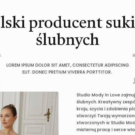
lski producent suk
ślubnych
LOREM IPSUM DOLOR SIT AMET, CONSECTETUR ADIPISCING
ELIT. DONEC PRETIUM VIVERRA PORTTITOR.
Studio Mody In Love zajmu
ślubnych. Kreatywny zespół
kroju, szycia i zdobienia 
stworzyć Twoją wymarzoną 
stworzonych w Studio Mody
misterną pracę i serce wł