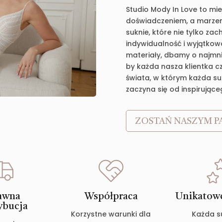
Studio Mody In Love to mie
doświadczeniem, a marzen
suknie, które nie tylko za
indywidualność i wyjątkow
materiały, dbamy o najmnie
by każda nasza klientka c
świata, w którym każda suk
zaczyna się od inspirujące
ZOSTAŃ NASZYM P
awna
Współpraca
Unikatowe
ybucja
Korzystne warunki dla
Każda s