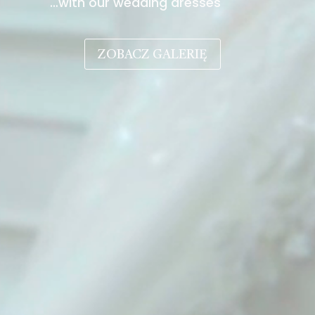
…with our wedding dresses
ZOBACZ GALERIĘ