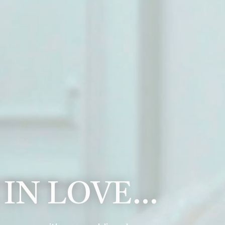
 IN LOVE…