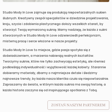
Studio Mody In Love zajmuje się produkcją niepowtarzalnych sukien
ślubnych. Kreatywny zespół specjalistów w dziedzinie projektowania,
kroju, szycia i zdobienia plastycznego dołoży wszelkich starań, by
stworzyć Twoją wymarzoną suknię. Mamy nadzieję, że każda z sukni
stworzonych w Studio Mody In Love odzwierciedli perfekcjonizm,
misterną pracę i serce włożone w nasze projekty.
Studio Mody In Love to miejsce, gdzie pasja spotyka się z
doświadczeniem, a marzenia nabierają realnych kształtów.
Tworzymy suknie, które nie tylko zachwycają estetyką, ale również
podkreślają indywidualność i wyjątkowość każdej kobiety. Starannie
dobieramy materiały, dbamy o najmniejsze detale i śledzimy
najnowsze trendy, by każda nasza klientka czuła się niepowtarzalnie.
Zapraszamy do świata, w którym każda suknia ma swoją historię, a
każda historia zaczyna się od inspirującego spotkania z Tobą.
ZOSTAŃ NASZYM PARTNEREM