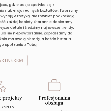
jsce, gdzie pasja spotyka się z
ia nabierają realnych kształtów. Tworzymy
chwycają estetyką, ale również podkreślają
ość każdej kobiety. Starannie dobieramy
jsze detale i śledzimy najnowsze trendy,
zuła się niepowtarzalnie. Zapraszamy do
nia ma swoją historię, a każda historia
go spotkania z Tobą.
ARTNEREM
 projekty
Profesjonalna
obsługa
uknia to