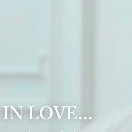
 IN LOVE…