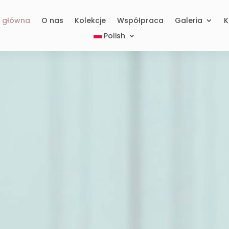
a główna
O nas
Kolekcje
Współpraca
Galeria
K
Polish