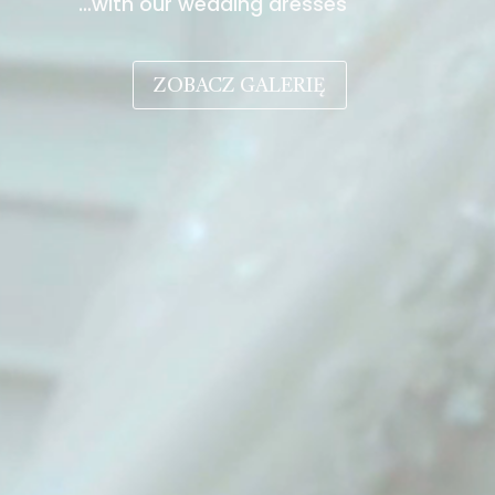
…with our wedding dresses
ZOBACZ GALERIĘ