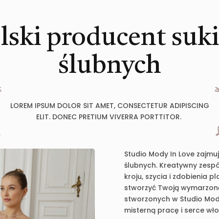
lski producent suk
ślubnych
LOREM IPSUM DOLOR SIT AMET, CONSECTETUR ADIPISCING
ELIT. DONEC PRETIUM VIVERRA PORTTITOR.
Studio Mody In Love zajmu
ślubnych. Kreatywny zespół
kroju, szycia i zdobienia 
stworzyć Twoją wymarzoną 
stworzonych w Studio Mody
misterną pracę i serce wł