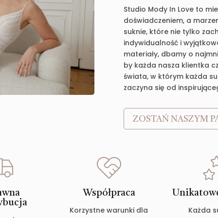
Studio Mody In Love to mie
doświadczeniem, a marzen
suknie, które nie tylko za
indywidualność i wyjątkow
materiały, dbamy o najmnie
by każda nasza klientka c
świata, w którym każda suk
zaczyna się od inspirujące
ZOSTAŃ NASZYM P
awna
Współpraca
Unikatowe
ybucja
Korzystne warunki dla
Każda s