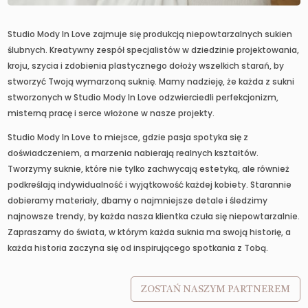
Studio Mody In Love zajmuje się produkcją niepowtarzalnych sukien
ślubnych. Kreatywny zespół specjalistów w dziedzinie projektowania,
kroju, szycia i zdobienia plastycznego dołoży wszelkich starań, by
stworzyć Twoją wymarzoną suknię. Mamy nadzieję, że każda z sukni
stworzonych w Studio Mody In Love odzwierciedli perfekcjonizm,
misterną pracę i serce włożone w nasze projekty.
Studio Mody In Love to miejsce, gdzie pasja spotyka się z
doświadczeniem, a marzenia nabierają realnych kształtów.
Tworzymy suknie, które nie tylko zachwycają estetyką, ale również
podkreślają indywidualność i wyjątkowość każdej kobiety. Starannie
dobieramy materiały, dbamy o najmniejsze detale i śledzimy
najnowsze trendy, by każda nasza klientka czuła się niepowtarzalnie.
Zapraszamy do świata, w którym każda suknia ma swoją historię, a
każda historia zaczyna się od inspirującego spotkania z Tobą.
ZOSTAŃ NASZYM PARTNEREM