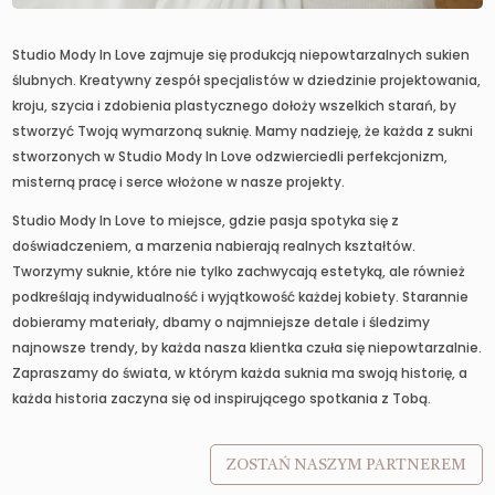
Studio Mody In Love zajmuje się produkcją niepowtarzalnych sukien
ślubnych. Kreatywny zespół specjalistów w dziedzinie projektowania,
kroju, szycia i zdobienia plastycznego dołoży wszelkich starań, by
stworzyć Twoją wymarzoną suknię. Mamy nadzieję, że każda z sukni
stworzonych w Studio Mody In Love odzwierciedli perfekcjonizm,
misterną pracę i serce włożone w nasze projekty.
Studio Mody In Love to miejsce, gdzie pasja spotyka się z
doświadczeniem, a marzenia nabierają realnych kształtów.
Tworzymy suknie, które nie tylko zachwycają estetyką, ale również
podkreślają indywidualność i wyjątkowość każdej kobiety. Starannie
dobieramy materiały, dbamy o najmniejsze detale i śledzimy
najnowsze trendy, by każda nasza klientka czuła się niepowtarzalnie.
Zapraszamy do świata, w którym każda suknia ma swoją historię, a
każda historia zaczyna się od inspirującego spotkania z Tobą.
ZOSTAŃ NASZYM PARTNEREM